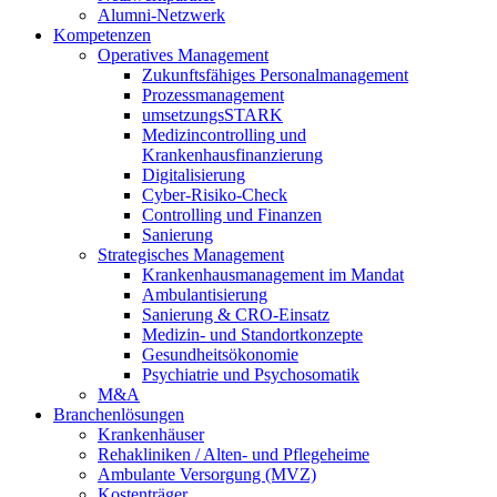
Alumni-Netzwerk
Kompetenzen
Operatives Management
Zukunftsfähiges Personalmanagement
Prozessmanagement
umsetzungsSTARK
Medizincontrolling und
Krankenhausfinanzierung
Digitalisierung
Cyber-Risiko-Check
Controlling und Finanzen
Sanierung
Strategisches Management
Krankenhausmanagement im Mandat
Ambulantisierung
Sanierung & CRO-Einsatz
Medizin- und Standortkonzepte
Gesundheitsökonomie
Psychiatrie und Psychosomatik
M&A
Branchenlösungen
Krankenhäuser
Rehakliniken / Alten- und Pflegeheime
Ambulante Versorgung (MVZ)
Kostenträger