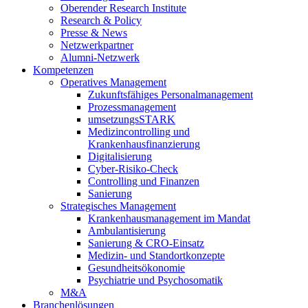
Oberender Research Institute
Research & Policy
Presse & News
Netzwerkpartner
Alumni-Netzwerk
Kompetenzen
Operatives Management
Zukunftsfähiges Personalmanagement
Prozessmanagement
umsetzungsSTARK
Medizincontrolling und
Krankenhausfinanzierung
Digitalisierung
Cyber-Risiko-Check
Controlling und Finanzen
Sanierung
Strategisches Management
Krankenhausmanagement im Mandat
Ambulantisierung
Sanierung & CRO-Einsatz
Medizin- und Standortkonzepte
Gesundheitsökonomie
Psychiatrie und Psychosomatik
M&A
Branchenlösungen