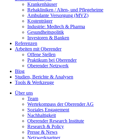
Krankenhäuser
Rehakliniken / Alten- und Pflegeheime
Ambulante Versorgung (MVZ)
Kostenträger
Industrie: Medtech & Pharma
Gesundheitspolitik
Investoren & Banken
Referenzen
Arbeiten mit Oberender
Offene Stellen
Praktikum bei Oberender
Oberender Netzwerk
Blog
Studien, Berichte & Analysen
Tools & Werkzeuge
Über uns
Team
Wertekompass der Oberender AG
Soziales Engagement
Nachhaltigkeit
Oberender Research Institute
Research & Policy
Presse & News
Netzwerkpartner