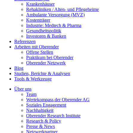
Krankenhäuser
Rehakliniken / Alten- und Pflegeheime
Ambulante Versorgung (MVZ)
Kostenträger
Industrie: Medtech & Pharma
Gesundheitspolitik
Investoren & Banken
Referenzen
Arbeiten mit Oberender
Offene Stellen
Praktikum bei Oberender
Oberender Netzwerk
Blog
Studien, Berichte & Analysen
Tools & Werkzeuge
Über uns
Team
Wertekompass der Oberender AG
Soziales Engagement
Nachhaltigkeit
Oberender Research Institute
Research & Policy
Presse & News
Netzwerkpartner