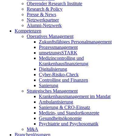
Oberender Research Institute
Research & Policy
Presse & News
Netzwerkpartner
Alumni-Netzwerk
Kompetenzen
Operatives Management
Zukunftsfähiges Personalmanagement
Prozessmanagement
umsetzungsSTARK
Medizincontrolling und
Krankenhausfinanzierung
Digitalisierung
Cyber-Risiko-Check
Controlling und Finanzen
Sanierung
Strategisches Management
Krankenhausmanagement im Mandat
Ambulantisierung
Sanierung & CRO-Einsatz
Medizin- und Standortkonzepte
Gesundheitsökonomie
Psychiatrie und Psychosomatik
M&A
Branchenlösungen