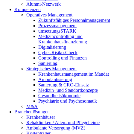
Alumni-Netzwerk
Kompetenzen
Operatives Management
Zukunftsfähiges Personalmanagement
Prozessmanagement
umsetzungsSTARK
Medizincontrolling und
Krankenhausfinanzierung
Digitalisierung
Cyber-Risiko-Check
Controlling und Finanzen
Sanierung
Strategisches Management
Krankenhausmanagement im Mandat
Ambulantisierung
Sanierung & CRO-Einsatz
Medizin- und Standortkonzepte
Gesundheitsökonomie
Psychiatrie und Psychosomatik
M&A
Branchenlösungen
Krankenhäuser
Rehakliniken / Alten- und Pflegeheime
Ambulante Versorgung (MVZ)
Kostenträger