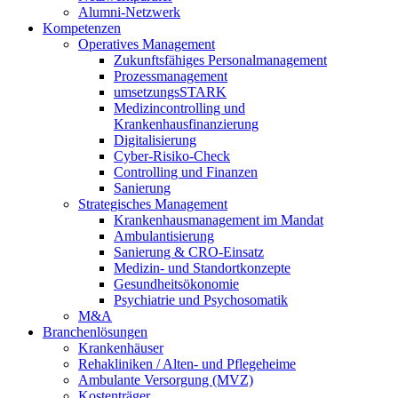
Alumni-Netzwerk
Kompetenzen
Operatives Management
Zukunftsfähiges Personalmanagement
Prozessmanagement
umsetzungsSTARK
Medizincontrolling und
Krankenhausfinanzierung
Digitalisierung
Cyber-Risiko-Check
Controlling und Finanzen
Sanierung
Strategisches Management
Krankenhausmanagement im Mandat
Ambulantisierung
Sanierung & CRO-Einsatz
Medizin- und Standortkonzepte
Gesundheitsökonomie
Psychiatrie und Psychosomatik
M&A
Branchenlösungen
Krankenhäuser
Rehakliniken / Alten- und Pflegeheime
Ambulante Versorgung (MVZ)
Kostenträger