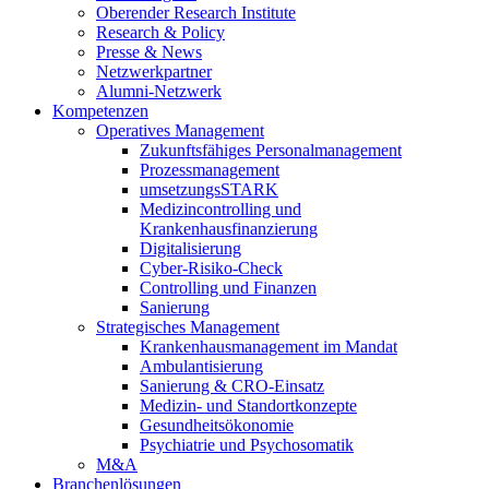
Oberender Research Institute
Research & Policy
Presse & News
Netzwerkpartner
Alumni-Netzwerk
Kompetenzen
Operatives Management
Zukunftsfähiges Personalmanagement
Prozessmanagement
umsetzungsSTARK
Medizincontrolling und
Krankenhausfinanzierung
Digitalisierung
Cyber-Risiko-Check
Controlling und Finanzen
Sanierung
Strategisches Management
Krankenhausmanagement im Mandat
Ambulantisierung
Sanierung & CRO-Einsatz
Medizin- und Standortkonzepte
Gesundheitsökonomie
Psychiatrie und Psychosomatik
M&A
Branchenlösungen