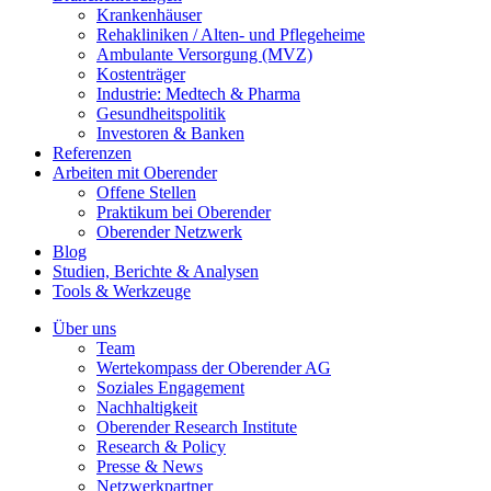
Krankenhäuser
Rehakliniken / Alten- und Pflegeheime
Ambulante Versorgung (MVZ)
Kostenträger
Industrie: Medtech & Pharma
Gesundheitspolitik
Investoren & Banken
Referenzen
Arbeiten mit Oberender
Offene Stellen
Praktikum bei Oberender
Oberender Netzwerk
Blog
Studien, Berichte & Analysen
Tools & Werkzeuge
Über uns
Team
Wertekompass der Oberender AG
Soziales Engagement
Nachhaltigkeit
Oberender Research Institute
Research & Policy
Presse & News
Netzwerkpartner