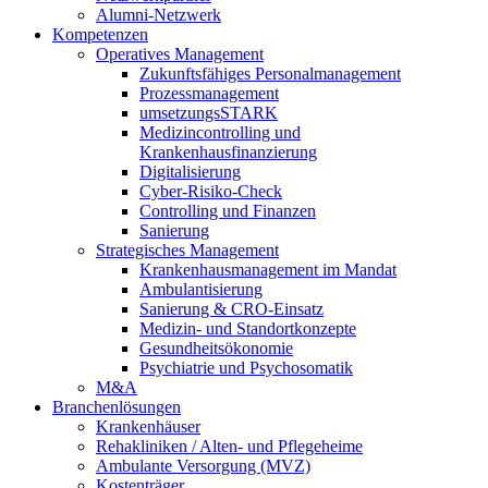
Alumni-Netzwerk
Kompetenzen
Operatives Management
Zukunftsfähiges Personalmanagement
Prozessmanagement
umsetzungsSTARK
Medizincontrolling und
Krankenhausfinanzierung
Digitalisierung
Cyber-Risiko-Check
Controlling und Finanzen
Sanierung
Strategisches Management
Krankenhausmanagement im Mandat
Ambulantisierung
Sanierung & CRO-Einsatz
Medizin- und Standortkonzepte
Gesundheitsökonomie
Psychiatrie und Psychosomatik
M&A
Branchenlösungen
Krankenhäuser
Rehakliniken / Alten- und Pflegeheime
Ambulante Versorgung (MVZ)
Kostenträger