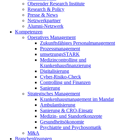
Oberender Research Institute
Research & Policy
Presse & News
Netzwerkpartner
Alumni-Netzwerk
Kompetenzen
Operatives Management
Zukunftsfähiges Personalmanagement
Prozessmanagement
umsetzungsSTARK
Medizincontrolling und
Krankenhausfinanzierung
Digitalisierung
Cyber-Risiko-Check
Controlling und Finanzen
Sanierung
Strategisches Management
Krankenhausmanagement im Mandat
Ambulantisierung
Sanierung & CRO-Einsatz
Medizin- und Standortkonzepte
Gesundheitsökonomie
Psychiatrie und Psychosomatik
M&A
Branchenlösungen