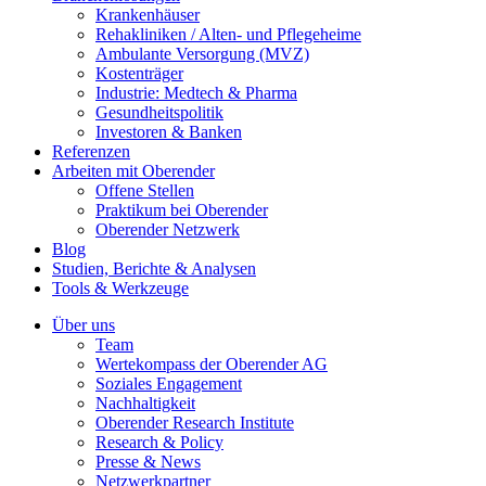
Krankenhäuser
Rehakliniken / Alten- und Pflegeheime
Ambulante Versorgung (MVZ)
Kostenträger
Industrie: Medtech & Pharma
Gesundheitspolitik
Investoren & Banken
Referenzen
Arbeiten mit Oberender
Offene Stellen
Praktikum bei Oberender
Oberender Netzwerk
Blog
Studien, Berichte & Analysen
Tools & Werkzeuge
Über uns
Team
Wertekompass der Oberender AG
Soziales Engagement
Nachhaltigkeit
Oberender Research Institute
Research & Policy
Presse & News
Netzwerkpartner