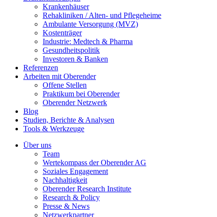
Krankenhäuser
Rehakliniken / Alten- und Pflegeheime
Ambulante Versorgung (MVZ)
Kostenträger
Industrie: Medtech & Pharma
Gesundheitspolitik
Investoren & Banken
Referenzen
Arbeiten mit Oberender
Offene Stellen
Praktikum bei Oberender
Oberender Netzwerk
Blog
Studien, Berichte & Analysen
Tools & Werkzeuge
Über uns
Team
Wertekompass der Oberender AG
Soziales Engagement
Nachhaltigkeit
Oberender Research Institute
Research & Policy
Presse & News
Netzwerkpartner