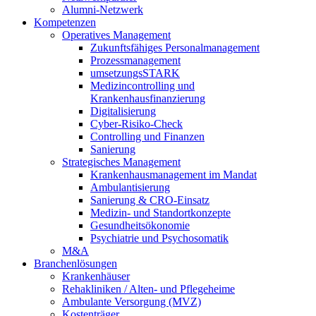
Alumni-Netzwerk
Kompetenzen
Operatives Management
Zukunftsfähiges Personalmanagement
Prozessmanagement
umsetzungsSTARK
Medizincontrolling und
Krankenhausfinanzierung
Digitalisierung
Cyber-Risiko-Check
Controlling und Finanzen
Sanierung
Strategisches Management
Krankenhausmanagement im Mandat
Ambulantisierung
Sanierung & CRO-Einsatz
Medizin- und Standortkonzepte
Gesundheitsökonomie
Psychiatrie und Psychosomatik
M&A
Branchenlösungen
Krankenhäuser
Rehakliniken / Alten- und Pflegeheime
Ambulante Versorgung (MVZ)
Kostenträger