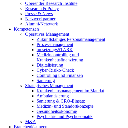
Oberender Research Institute
Research & Policy
Presse & News
Netzwerkpartner
Alumni-Netzwerk
Kompetenzen
Operatives Management
Zukunftsfähiges Personalmanagement
Prozessmanagement
umsetzungsSTARK
Medizincontrolling und
Krankenhausfinanzierung
Digitalisierung
Cyber-Risiko-Check
Controlling und Finanzen
Sanierung
Strategisches Management
Krankenhausmanagement im Mandat
Ambulantisierung
Sanierung & CRO-Einsatz
Medizin- und Standortkonzepte
Gesundheitsökonomie
Psychiatrie und Psychosomatik
M&A
Branchenlösungen